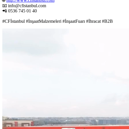
🌐
http://www.cfistanbul.com
📧 info@cfistanbul.com
📲 0536 745 01 40
#CFİstanbul #İnşaatMalzemeleri #İnşaatFuarı #İhracat #B2B