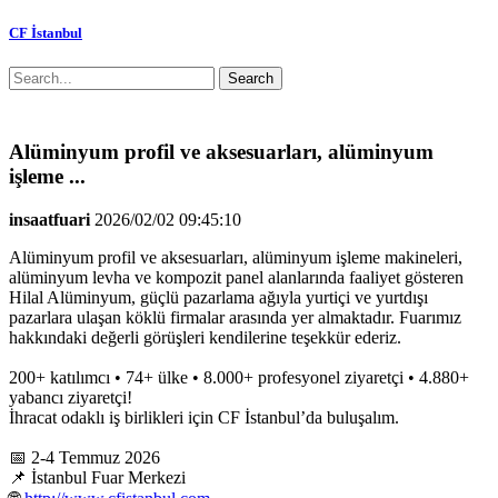
CF İstanbul
Search
Alüminyum profil ve aksesuarları, alüminyum
işleme ...
insaatfuari
2026/02/02 09:45:10
Alüminyum profil ve aksesuarları, alüminyum işleme makineleri,
alüminyum levha ve kompozit panel alanlarında faaliyet gösteren
Hilal Alüminyum, güçlü pazarlama ağıyla yurtiçi ve yurtdışı
pazarlara ulaşan köklü firmalar arasında yer almaktadır. Fuarımız
hakkındaki değerli görüşleri kendilerine teşekkür ederiz.
200+ katılımcı • 74+ ülke • 8.000+ profesyonel ziyaretçi • 4.880+
yabancı ziyaretçi!
İhracat odaklı iş birlikleri için CF İstanbul’da buluşalım.
📅 2-4 Temmuz 2026
📌 İstanbul Fuar Merkezi