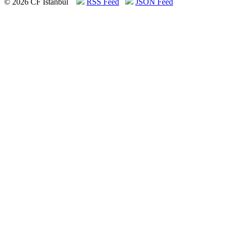
© 2026 CF İstanbul
RSS Feed
JSON Feed